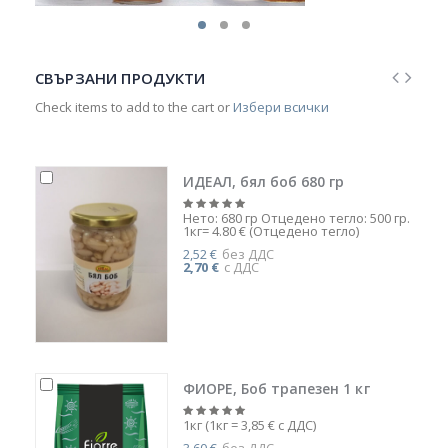
СВЪРЗАНИ ПРОДУКТИ
Check items to add to the cart or
Избери всички
ИДЕАЛ, бял боб 680 гр
Нето: 680 гр Отцедено тегло: 500 гр.
1кг= 4.80 € (Отцедено тегло)
2,52 €
без ДДС
2,70 €
с ДДС
ФИОРЕ, Боб трапезен 1 кг
1кг (1кг = 3,85 € с ДДС)