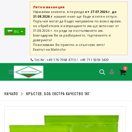
Лятна ваканция
Уважаеми клиенти, в периода
от 27.07.2026 г. до
31.08.2026 г.
нашият екип ще бъде в летен отпуск.
Поръчки могат да бъдат направени по всяко време,
но обработката и изпращането им ще започнат от
31.08.2026 г. по реда на постъпването им.
BG
Благодарим Ви за разбирането, търпението и
доверието!
Пожелаваме Ви приятно и слънчево лято!
Екипът на Malincho
Tel-Nr:
+49 176 7068 4713
/
+49 711 5059 5420
0
НАЧАЛО
КРЪСТЕВ, БОБ ЕКСТРА КАЧЕСТВО 1КГ