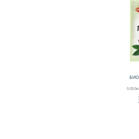
БИО
0.050кг