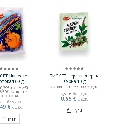
СЕТ Нишесте
БИОСЕТ Черен пипер на
ртокал 60 g
зърна 10 g
0.010кг (1кг = 55,00 € с ДДС)
 0,39€ inkl. MwSt.
6,50€ Нишесте
0,51 €
без ДДС
портокал
0,55 €
с ДДС
46 €
без ДДС
,49 €
с ДДС
КУПИ
КУПИ