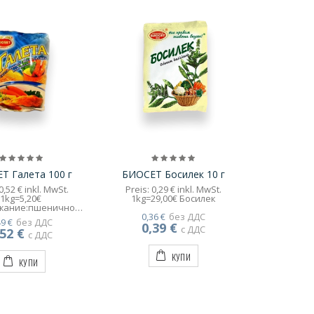
Т Галета 100 г
БИОСЕТ Босилек 10 г
0,52 € inkl. MwSt.
Preis: 0,29 € inkl. MwSt.
1kg=5,20€
1kg=29,00€ Босилек
жание:пшенично
тип 500,готварска
0,36 €
без ДДС
49 €
без ДДС
сол,хлебна
0,39 €
с ДДС
,52 €
нчогледово масло
с ДДС
КУПИ
КУПИ