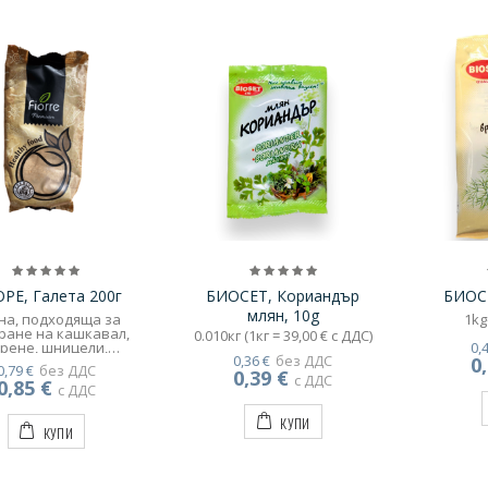
РЕ, Галета 200г
БИОСЕТ, Кориандър
БИОСЕ
млян, 10g
на, подходяща за
1kg
ране на кашкавал,
0.010кг (1кг = 39,00 € с ДДС)
рене, шницели,
0,
0,36 €
без ДДС
еленчуци и др.
0
0,79 €
без ДДС
0,39 €
gr/4,30€ нето 200гр
с ДДС
0,85 €
с ДДС
КУПИ
КУПИ