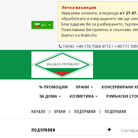
Лятна ваканция
Уважаеми клиенти, в периода
от 27.07.
обработката и изпращането им ще започ
Благодарим Ви за разбирането, търпен
BG
Пожелаваме Ви приятно и слънчево лят
Екипът на Malincho
Tel-Nr:
+49 176 7068 4713
/
+49 711 505
% ПРОМОЦИИ
ХРАНИ
КОНСЕРВИРАНИ Х
ЗА ДОМА
КОЗМЕТИКА
РУМЪНСКИ СТО
НАЧАЛО
ХРАНИ
ПОДПРАВКИ
ПОДПРАВКИ
ПОДПРАВКИ
Сортира