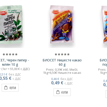
ЕТ, Черен пипер -
БИОСЕТ Нишесте какао
БИО
млян 10 g
60 g
по
 (1кг = 55,00 € с ДДС)
Preis: 0,39€ inkl. MwSt.
Preis:
1kg=6,50€ Нишесте какао
1kg=
0,51 €
без ДДС
0,55 €
с ДДС
0,46 €
без ДДС
0,
0,49 €
с ДДС
0
КУПИ
КУПИ