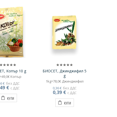
Т, Копър 10 g
БИОСЕТ, Джинджифил 5
g
=49,0€ Копър
1kg=78,0€ Джинджифил
46 €
без ДДС
,49 €
с ДДС
0,36 €
без ДДС
0,39 €
с ДДС
КУПИ
КУПИ