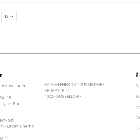
ни
И
BALKAN FEINKOST DÜSSELDORF
einkost Laden
За
KRUPPSTR. 94
40227 DÜSSELDORF
Д
tr. 18
uttgart-Bad
У
t
О
einkost
m - Laden Cherno
И
ng 23