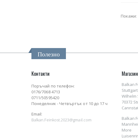
Покажи:
Полезно
Контакти
Магази
Balkan F
Поръчай по телефон:
Stuttgart
0176/7068 4713
Wilhelm S
0711/50595420
70372 St
Понеделник - Четвъртък от 10 до 17 ч
Cannstat
Email:
Balkan F
Balkan.Feinkost.2023@gmail.com
Mannhei
More
Luisenri