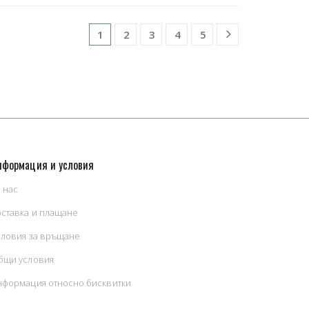
2
3
4
5
1
нформация и условия
 нас
оставка и плащане
словия за връщане
бщи условия
нформация относно бисквитки