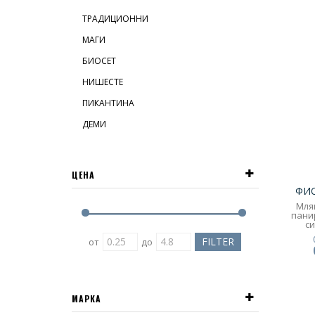
ТРАДИЦИОННИ
МАГИ
БИОСЕТ
НИШЕСТЕ
ПИКАНТИНА
ДЕМИ
ЦЕНА
ФИО
Мля
пани
си
з
от
до
1000
МАРКА