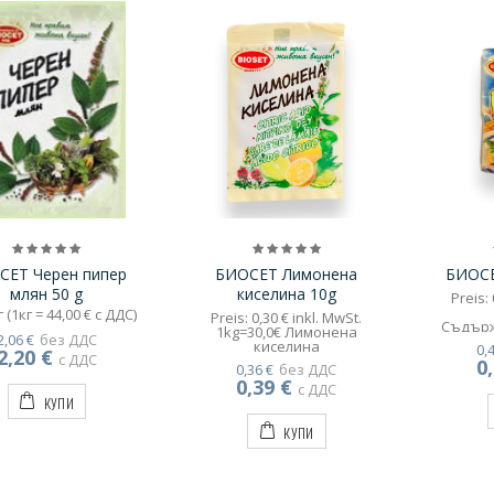
СЕТ Черен пипер
БИОСЕТ Лимонена
БИОСЕ
млян 50 g
киселина 10g
Preis: 
 (1кг = 44,00 € с ДДС)
Preis: 0,30 € inkl. MwSt.
Съдър
1kg=30,0€ Лимонена
2,06 €
без ДДС
брашно 
киселина
0,
2,20 €
с ДДС
0
0,36 €
без ДДС
мая,слъ
0,39 €
с ДДС
КУПИ
КУПИ