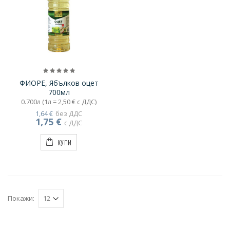
ФИОРЕ, Ябълков оцет
700мл
0.700л (1л = 2,50 € с ДДС)
1,64 €
без ДДС
1,75 €
с ДДС
КУПИ
Покажи: