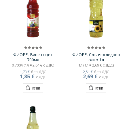
ФИОРЕ, Винен оцет
ФИОРЕ, Слънчогледово
700мл
олио 1л
0.700л (1л = 2,64 € с ДДС)
1л (1л = 2,69 € с ДДС)
1,73 €
без ДДС
2,51 €
без ДДС
1,85 €
2,69 €
с ДДС
с ДДС
КУПИ
КУПИ