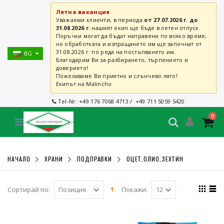
Лятна ваканция
Уважаеми клиенти, в периода
от 27.07.2026 г. до
31.08.2026 г.
нашият екип ще бъде в летен отпуск.
Поръчки могат да бъдат направени по всяко време,
но обработката и изпращането им ще започнат от
31.08.2026 г. по реда на постъпването им.
BG
Благодарим Ви за разбирането, търпението и
доверието!
Пожелаваме Ви приятно и слънчево лято!
Екипът на Malincho
Tel-Nr:
+49 176 7068 4713
/
+49 711 5059 5420
0
НАЧАЛО
ХРАНИ
ПОДПРАВКИ
ОЦЕТ,ОЛИО,ЗЕХТИН
Сортирай по:
Покажи: