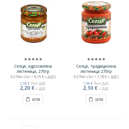
Селце, едросмляна
Селце, традиционна
лютеница, 270гр
лютеница 270гр
0.270кг (1кг = 8,15 € с ДДС)
0.270кг (1кг = 7,78 € с ДДС)
2,06 €
без ДДС
1,96 €
без ДДС
2,20 €
2,10 €
с ДДС
с ДДС
КУПИ
КУПИ