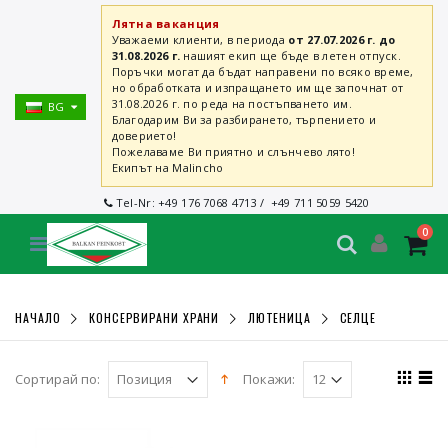
Лятна ваканция
Уважаеми клиенти, в периода
от 27.07.2026 г. до
31.08.2026 г.
нашият екип ще бъде в летен отпуск.
Поръчки могат да бъдат направени по всяко време,
но обработката и изпращането им ще започнат от
31.08.2026 г. по реда на постъпването им.
BG
Благодарим Ви за разбирането, търпението и
доверието!
Пожелаваме Ви приятно и слънчево лято!
Екипът на Malincho
Tel-Nr:
+49 176 7068 4713
/
+49 711 5059 5420
0
НАЧАЛО
КОНСЕРВИРАНИ ХРАНИ
ЛЮТЕНИЦА
СЕЛЦЕ
Сортирай по:
Покажи: