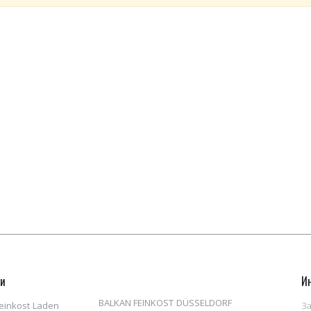
ни
И
BALKAN FEINKOST DÜSSELDORF
einkost Laden
За