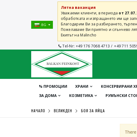
Лятна ваканция
Уважаеми клиенти, в периода
от 27.07.
обработката и изпращането им ще започ
Благодарим Ви за разбирането, търпен
BG
Пожелаваме Ви приятно и слънчево лят
Екипът на Malincho
Tel-Nr:
+49 176 7068 4713
/
+49 711 505
% ПРОМОЦИИ
ХРАНИ
КОНСЕРВИРАНИ Х
ЗА ДОМА
КОЗМЕТИКА
РУМЪНСКИ СТО
НАЧАЛО
ВЕЛИКДЕН
БОЯ ЗА ЯЙЦА
There 