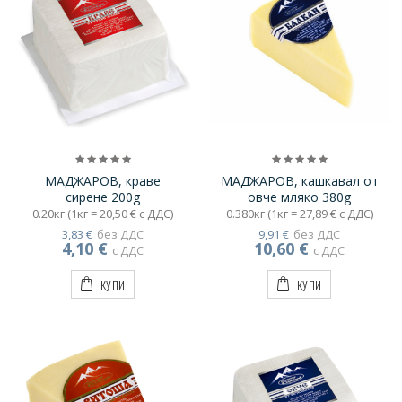
МАДЖАРОВ, краве
МАДЖАРОВ, кашкавал от
сирене 200g
овче мляко 380g
0.20кг (1кг = 20,50 € с ДДС)
0.380кг (1кг = 27,89 € с ДДС)
3,83 €
без ДДС
9,91 €
без ДДС
4,10 €
10,60 €
с ДДС
с ДДС
КУПИ
КУПИ