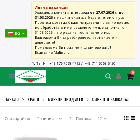
Лятна ваканция
Уважаеми клиенти, в периода
от 27.07.2026 г. до
31.08.2026 г.
нашият екип ще бъде в летен отпуск.
Поръчки могат да бъдат направени по всяко време,
но обработката и изпращането им ще започнат от
31.08.2026 г. по реда на постъпването им.
BG
Благодарим Ви за разбирането, търпението и
доверието!
Пожелаваме Ви приятно и слънчево лято!
Екипът на Malincho
Tel-Nr:
+49 176 7068 4713
/
+49 711 5059 5420
0
НАЧАЛО
ХРАНИ
МЛЕЧНИ ПРОДУКТИ
СИРЕНЕ И КАШКАВАЛ
Сортирай по:
Покажи: