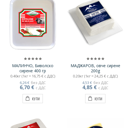
МАЛИНЧО, Биволско
МАДЖАРОВ, овче сирене
сирене 400 гр
200g
0.40кг (1кг = 16,75 € с ДДС)
0.20кг (1кг = 24,25 € с ДДС)
6,26 €
без ДДС
4,53 €
без ДДС
6,70 €
4,85 €
с ДДС
с ДДС
КУПИ
КУПИ