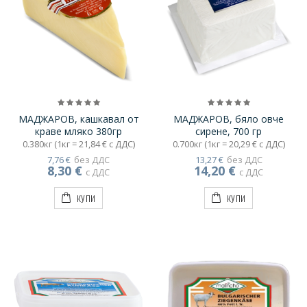
МАДЖАРОВ, кашкавал от
МАДЖАРОВ, бяло овче
краве мляко 380гр
сирене, 700 гр
0.380кг (1кг = 21,84 € с ДДС)
0.700кг (1кг = 20,29 € с ДДС)
7,76 €
без ДДС
13,27 €
без ДДС
8,30 €
14,20 €
с ДДС
с ДДС
КУПИ
КУПИ