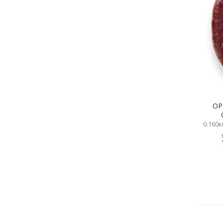
ОР
0.160кг