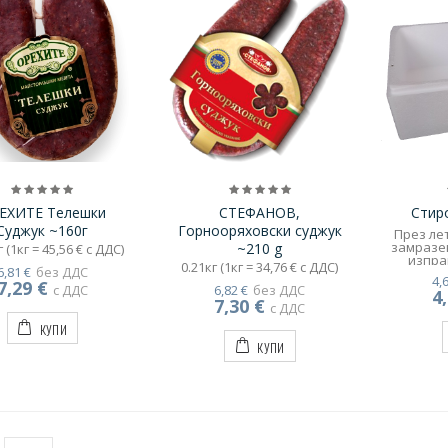
ЕХИТЕ Телешки
СТЕФАНОВ,
Стир
Суджук ~160г
Горнооряховски суджук
През ле
замразе
~210 g
 (1кг = 45,56 € с ДДС)
изпра
0.21кг (1кг = 34,76 € с ДДС)
6,81 €
без ДДС
опаков
4,
7,29 €
спец
с ДДС
6,82 €
без ДДС
4
пакети
7,30 €
с ДДС
прод
състоя
КУПИ
трансп
КУПИ