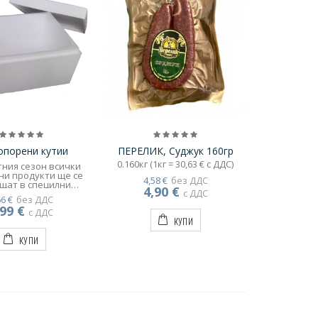
опорени кутии
ПЕРЕЛИК, Суджук 160гр
0.160кг (1кг = 30,63 € с ДДС)
тния сезон всички
ни продукти ще се
4,58 €
без ДДС
щат в специлни
4,90 €
с ДДС
ки снабдени със
66 €
без ДДС
илни фризерни
,99 €
, които задържат
с ДДС
КУПИ
уктите в добро
ние по време на
КУПИ
ортирането им.!