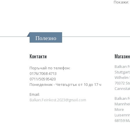
Покажи:
Полезно
Контакти
Магази
Balkan F
Поръчай по телефон:
Stuttgart
0176/7068 4713
Wilhelm S
0711/50595420
70372 St
Понеделник - Четвъртък от 10 до 17 ч
Cannstat
Email:
Balkan F
Balkan.Feinkost.2023@gmail.com
Mannhei
More
Luisenri
68159 M