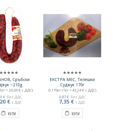
АНОВ, Сръбски
ЕКСТРА МЕС, Телешки
джук ~210g
Суджук 170г
1кг = 20,00 € с ДДС)
0.170кг (1кг = 43,24 € с ДДС)
93 €
без ДДС
6,87 €
без ДДС
,20 €
7,35 €
с ДДС
с ДДС
КУПИ
КУПИ