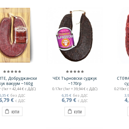
ТЕ, Добруджански
ЧЕХ Търновски суджук
СТЕФ
жук вакуум ~160g
~170гр
су
 (1кг = 42,44 € с ДДС)
0.17кг (1кг = 39,94 € с ДДС)
0.210кг (
6,35 €
без ДДС
6,35 €
без ДДС
3,
6,79 €
6,79 €
4
с ДДС
с ДДС
КУПИ
КУПИ