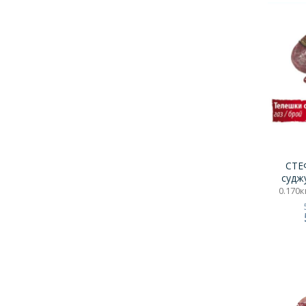
СТЕ
судж
0.170кг