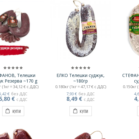
ФАНОВ, Телешки
ЕЛКО Телешки суджук,
СТЕФАН
ук Резерва ~170 g
~180гр
су
 (1кг = 34,12 € с ДДС)
0.180кг (1кг = 47,17 € с ДДС)
0.150кг (
5,42 €
без ДДС
7,93 €
без ДДС
4,
5,80 €
8,49 €
4
с ДДС
с ДДС
КУПИ
КУПИ