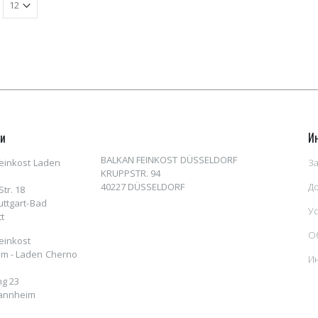
ни
И
BALKAN FEINKOST DÜSSELDORF
einkost Laden
За
KRUPPSTR. 94
40227 DÜSSELDORF
Д
tr. 18
uttgart-Bad
У
t
О
einkost
m - Laden Cherno
И
ng 23
annheim