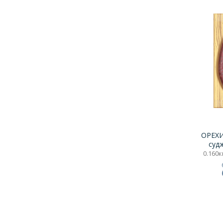
ОРЕХИ
суд
0.160кг