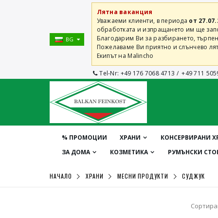
Лятна ваканция
Уважаеми клиенти, в периода
от 27.07.
обработката и изпращането им ще започ
Благодарим Ви за разбирането, търпен
BG
Пожелаваме Ви приятно и слънчево лят
Екипът на Malincho
Tel-Nr:
+49 176 7068 4713
/
+49 711 505
% ПРОМОЦИИ
ХРАНИ
КОНСЕРВИРАНИ Х
ЗА ДОМА
КОЗМЕТИКА
РУМЪНСКИ СТО
НАЧАЛО
ХРАНИ
МЕСНИ ПРОДУКТИ
СУДЖУК
Сортира