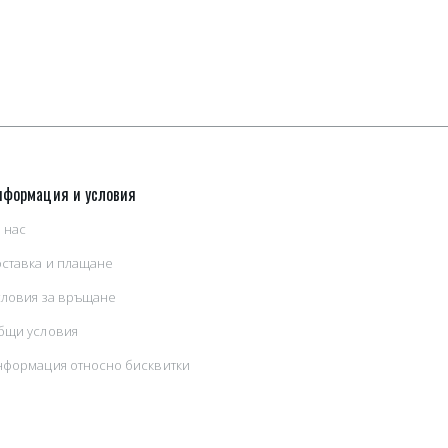
нформация и условия
 нас
оставка и плащане
словия за връщане
бщи условия
нформация относно бисквитки