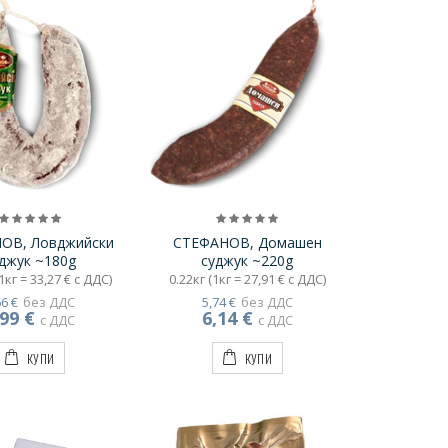
ОВ, Ловджийски
СТЕФАНОВ, Домашен
джук ~180g
суджук ~220g
1кг = 33,27 € с ДДС)
0.22кг (1кг = 27,91 € с ДДС)
66 €
без ДДС
5,74 €
без ДДС
,99 €
6,14 €
с ДДС
с ДДС
КУПИ
КУПИ