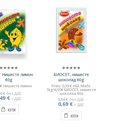
 Нишесте лимон
БИОСЕТ, нишесте
60g
шоколад 60g
0€ Нишесте лимон
Preis: 0,39 € inkl. MwSt.
1kg=6,50€ БИОСЕТ, нишесте
46 €
без ДДС
шоколад 60g
,49 €
с ДДС
0,64 €
без ДДС
0,69 €
с ДДС
КУПИ
КУПИ