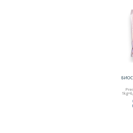
БИОС
Prei
1kg=6