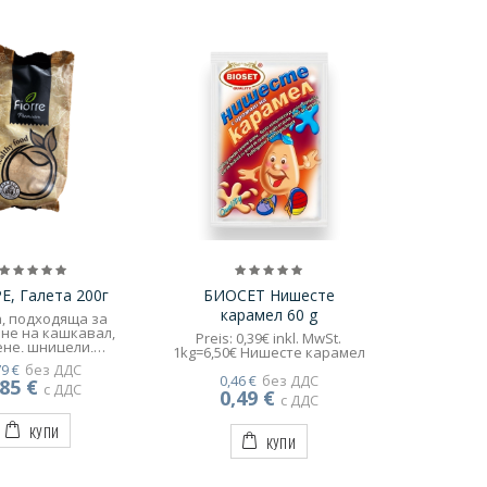
, Галета 200г
БИОСЕТ Нишесте
карамел 60 g
, подходяща за
не на кашкавал,
Preis: 0,39€ inkl. MwSt.
ене, шницели,
1kg=6,50€ Нишесте карамел
енчуци и др.
79 €
без ДДС
/4,30€ нето 200гр
0,46 €
без ДДС
,85 €
с ДДС
0,49 €
с ДДС
КУПИ
КУПИ