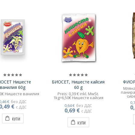
ОСЕТ Нишесте
БИОСЕТ, Нишесте кайсия
ФИОРЕ
ванилия 60g
60 g
Мляна
панира
50€ Нишесте ванилия
Preis: 0,39 € inkl. MwSt.
сир
1kg=6,50€ Нишесте кайсия
зел
0,46 €
без ДДС
0,
1000gr
0,49 €
0,64 €
без ДДС
0
с ДДС
0,69 €
с ДДС
КУПИ
КУПИ