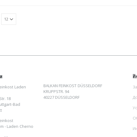
ни
И
BALKAN FEINKOST DÜSSELDORF
einkost Laden
За
KRUPPSTR. 94
40227 DÜSSELDORF
Д
tr. 18
uttgart-Bad
У
t
О
einkost
m - Laden Cherno
И