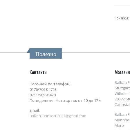
Покажи:
Полезно
Контакти
Магази
Balkan F
Поръчай по телефон:
Stuttgart
0176/7068 4713
Wilhelm S
0711/50595420
70372 St
Понеделник - Четвъртък от 10 до 17 ч
Cannstat
Email:
Balkan F
Balkan.Feinkost.2023@gmail.com
Mannhei
More