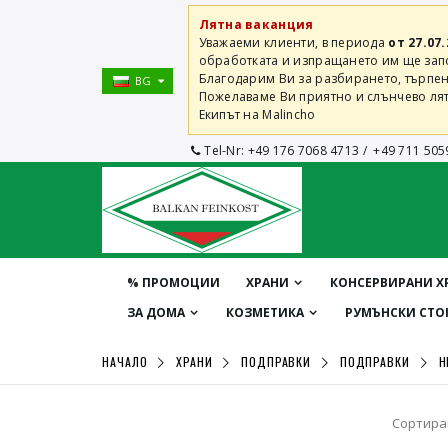
Лятна ваканция
Уважаеми клиенти, в периода
от 27.07.
обработката и изпращането им ще започ
Благодарим Ви за разбирането, търпен
BG
Пожелаваме Ви приятно и слънчево лят
Екипът на Malincho
Tel-Nr:
+49 176 7068 4713
/
+49 711 505
% ПРОМОЦИИ
ХРАНИ
КОНСЕРВИРАНИ Х
ЗА ДОМА
КОЗМЕТИКА
РУМЪНСКИ СТО
НАЧАЛО
ХРАНИ
ПОДПРАВКИ
ПОДПРАВКИ
Н
Сортира