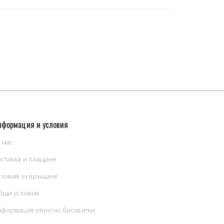
нформация и условия
 нас
оставка и плащане
словия за връщане
бщи условия
нформация относно бисквитки