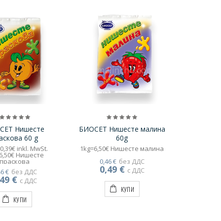
СЕТ Нишесте
БИОСЕТ Нишесте малина
аскова 60 g
60g
 0,39€ inkl. MwSt.
1kg=6,50€ Нишесте малина
6,50€ Нишесте
праскова
0,46 €
без ДДС
0,49 €
с ДДС
46 €
без ДДС
,49 €
с ДДС
КУПИ
КУПИ