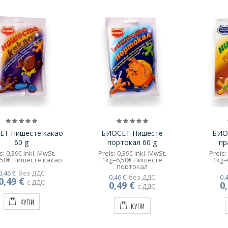
ЕТ Нишесте какао
БИОСЕТ Нишесте
БИО
60 g
портокал 60 g
пр
s: 0,39€ inkl. MwSt.
Preis: 0,39€ inkl. MwSt.
Preis:
,50€ Нишесте какао
1kg=6,50€ Нишесте
1kg=
портокал
0,46 €
без ДДС
0,46 €
без ДДС
0,
0,49 €
с ДДС
0,49 €
0
с ДДС
КУПИ
КУПИ