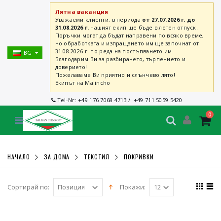
Лятна ваканция
Уважаеми клиенти, в периода
от 27.07.2026 г. до
31.08.2026 г.
нашият екип ще бъде в летен отпуск.
Поръчки могат да бъдат направени по всяко време,
но обработката и изпращането им ще започнат от
31.08.2026 г. по реда на постъпването им.
BG
Благодарим Ви за разбирането, търпението и
доверието!
Пожелаваме Ви приятно и слънчево лято!
Екипът на Malincho
Tel-Nr:
+49 176 7068 4713
/
+49 711 5059 5420
0
НАЧАЛО
ЗА ДОМА
ТЕКСТИЛ
ПОКРИВКИ
Сортирай по:
Покажи: