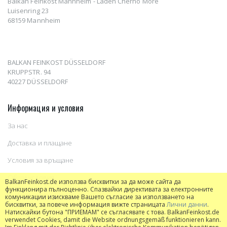
Balkan Feinkost Mannheim - Laden Cherno More
Luisenring 23
68159 Mannheim
BALKAN FEINKOST DÜSSELDORF
KRUPPSTR. 94
40227 DÜSSELDORF
Информация и условия
За нас
Доставка и плащане
Условия за връщане
Общи условия
BalkanFeinkost.de използва бисквитки за да може сайта да
функционира пълноценно. Спазвайки директивата за електронните
Информация относно бисквитки
комуникации изискваме Вашето съгласие за използването на
бисквитки, за повече информация вижте страницата
Лични данни
.
Натискайки бутона "ПРИЕМАМ" се съгласявате с това. BalkanFeinkost.de
verwendet Cookies, damit die Website ordnungsgemäß funktionieren kann.