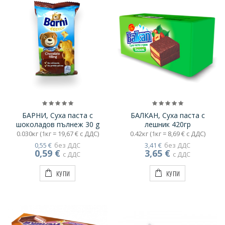
БАРНИ, Суха паста с
БАЛКАН, Суха паста с
шоколадов пълнеж 30 g
лешник 420гр
0.030кг (1кг = 19,67 € с ДДС)
0.42кг (1кг = 8,69 € с ДДС)
0,55 €
без ДДС
3,41 €
без ДДС
0,59 €
3,65 €
с ДДС
с ДДС
КУПИ
КУПИ