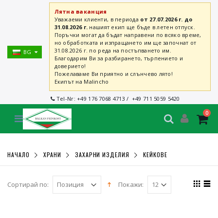
Лятна ваканция
Уважаеми клиенти, в периода
от 27.07.2026 г. до
31.08.2026 г.
нашият екип ще бъде в летен отпуск.
Поръчки могат да бъдат направени по всяко време,
но обработката и изпращането им ще започнат от
31.08.2026 г. по реда на постъпването им.
BG
Благодарим Ви за разбирането, търпението и
доверието!
Пожелаваме Ви приятно и слънчево лято!
Екипът на Malincho
Tel-Nr:
+49 176 7068 4713
/
+49 711 5059 5420
0
НАЧАЛО
ХРАНИ
ЗАХАРНИ ИЗДЕЛИЯ
КЕЙКОВЕ
Сортирай по:
Покажи: