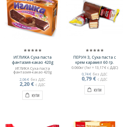
ИГЛИКА Суха паста
ПЕРУН З, Суха паста с
фантазия-какао 420g
крем карамел 60 гр.
0.060кг (1кг = 13,17 € с ДДС)
ИГЛИКА Суха паста
фантазия-какао 420g
0,74 €
без ДДС
0,79 €
с ДДС
2,06 €
без ДДС
2,20 €
с ДДС
КУПИ
КУПИ