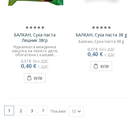
БАЛКАН, Суха паста
БАЛКАН, Суха паста 38 g
Лешник 38гр
Балкан, Суха паста 38 g
Идеалната междинна
0,37 €
без ДДС
закуска за твоето дете,
0,40 €
обогатена с калций,
с ДДС
витамин D и фибри.
0,37 €
без ДДС
Пастичката съдържа още
0,40 €
КУПИ
рожково брашно, което е
с ДДС
60% по-нискокалорично от
какаото. С вкус на какао за
КУПИ
супершоколадово
изживяване! (35 г)
2
3
1
Покажи: