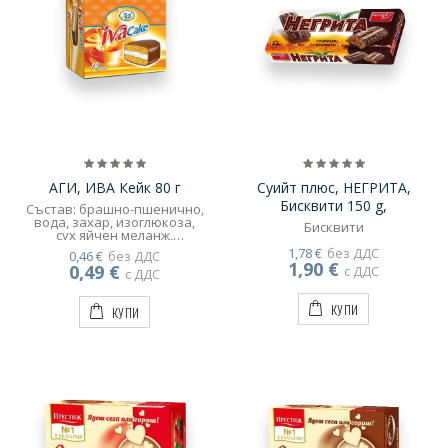
АГИ, ИВА Кейк 80 г
Суийт плюс, НЕГРИТА,
Бисквити 150 g,
Състав: брашно-пшенично,
вода, захар, изоглюкоза,
Бисквити
сух яйчен меланж,
маргарин (растителни
1,78 €
без ДДС
0,46 €
без ДДС
рафинирани масла,
1,90 €
0,49 €
с ДДС
втвърдено соево масло,
с ДДС
оцветител-каротин),
какаов кувертюр
КУПИ
КУПИ
(втвърдено растително
масло, захар, обезмаслено
какао на прах-8%, сухо
суроватъчно мляко-8%,
обезмаслено мляко на
прах-4%, соев лецитин и
натурално-идентичен
аромат), канела,
натурално-идентичен
аромат ванилия,
набухвател-натриев