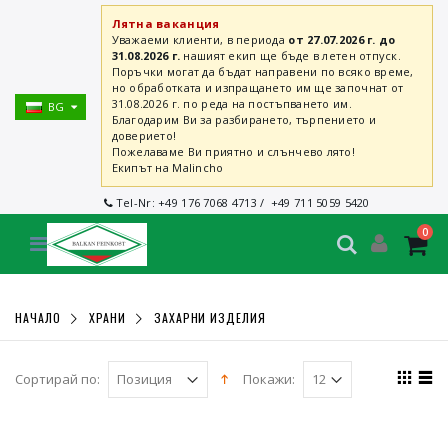
Лятна ваканция
Уважаеми клиенти, в периода
от 27.07.2026 г. до
31.08.2026 г.
нашият екип ще бъде в летен отпуск.
Поръчки могат да бъдат направени по всяко време,
но обработката и изпращането им ще започнат от
31.08.2026 г. по реда на постъпването им.
BG
Благодарим Ви за разбирането, търпението и
доверието!
Пожелаваме Ви приятно и слънчево лято!
Екипът на Malincho
Tel-Nr:
+49 176 7068 4713
/
+49 711 5059 5420
0
НАЧАЛО
ХРАНИ
ЗАХАРНИ ИЗДЕЛИЯ
Сортирай по:
Покажи: