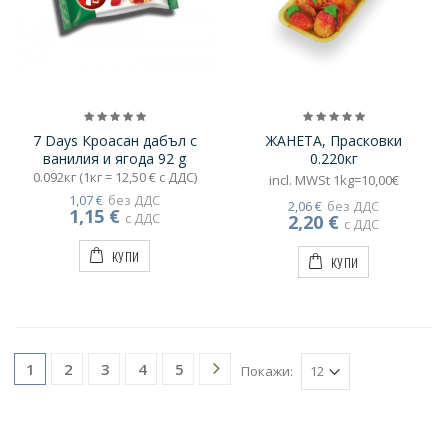
7 Days Кроасан дабъл с
ЖАНЕТА, Прасковки
ванилия и ягода 92 g
0.220кг
0.092кг (1кг = 12,50 € с ДДС)
incl. MWSt 1kg=10,00€
1,07 €
без ДДС
2,06 €
без ДДС
1,15 €
с ДДС
2,20 €
с ДДС
КУПИ
КУПИ
2
3
4
5
1
Покажи: