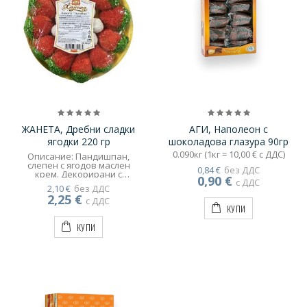
ЖАНЕТА, Дребни сладки
АГИ, Наполеон с
ягодки 220 гр
шоколадова глазура 90гр
0.090кг (1кг = 10,00 € с ДДС)
Описание: Пандишпан,
слепен с ягодов маслен
0,84 €
без ДДС
крем. Декорирани с
0,90 €
с ДДС
какаова глазура, кокос и
2,10 €
без ДДС
захар.
2,25 €
с ДДС
КУПИ
КУПИ