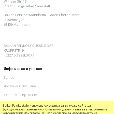
Wilhelm Str. 18
70372 Stuttgart-Bad Cannstatt
Balkan Feinkost Mannheim - Laden Cherno More
Luisenring 23
68159 Mannheim
BALKAN FEINKOST DÜSSELDORF
KRUPPSTR. 94
40227 DÜSSELDORF
Информация и условия
За нас
Доставка и плащане
Условия за връщане
Общи условия
BalkanFeinkost.de използва бисквитки за да може сайта да
функционира пълноценно. Спазвайки директивата за електронните
Информация относно бисквитки
комуникации изискваме Вашето съгласие за използването на