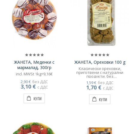
ЖАНЕТА, Меденки с
ЖАНЕТА, Ореховки 100 g
мармалад, 300гр
Класически ореховки,
приготвени с натурални
incl. MWSt 1kg=9,16€
продукти, без
консерванти. Съдържание;
2,90 €
без ДДС
1,59 €
без ДДС
ореховки ядки 40 %, яйчен
3,10 €
1,70 €
с ДДС
белтък, Захар, пшеничено
с ДДС
брашно, Може да съдържа
следим от сусам, шоколад и
КУПИ
КУПИ
лелено семе.