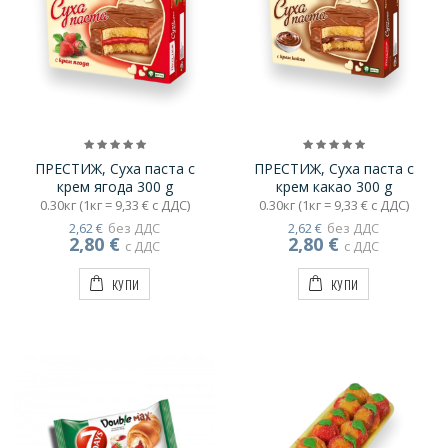
хидроген карбонат,
консервант - калиев
сорбат. Може да съдържа
следи от ядки. Съдържа
глутен и соеви продукти.
Не съдържа генетично
модифицирани съставки!
ПРЕСТИЖ, Суха паста с
ПРЕСТИЖ, Суха паста с
крем ягода 300 g
крем какао 300 g
0.30кг (1кг = 9,33 € с ДДС)
0.30кг (1кг = 9,33 € с ДДС)
2,62 €
без ДДС
2,62 €
без ДДС
2,80 €
2,80 €
с ДДС
с ДДС
КУПИ
КУПИ