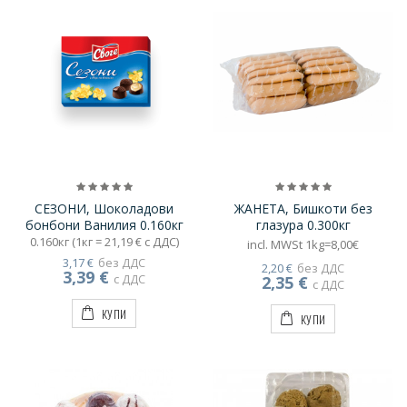
СЕЗОНИ, Шоколадови
ЖАНЕТА, Бишкоти без
бонбони Ванилия 0.160кг
глазура 0.300кг
0.160кг (1кг = 21,19 € с ДДС)
incl. MWSt 1kg=8,00€
3,17 €
без ДДС
2,20 €
без ДДС
3,39 €
с ДДС
2,35 €
с ДДС
КУПИ
КУПИ