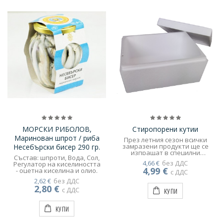
МОРСКИ РИБОЛОВ,
Стиропорени кутии
Маринован шпрот / риба
През летния сезон всички
замразени продукти ще се
Несебърски бисер 290 гр.
изпращат в специлни
Състав: шпроти, Вода, Сол,
опаковки снабдени със
4,66 €
без ДДС
Регулатор на киселиността
специлни фризерни
4,99 €
- оцетна киселина и олио.
пакети, които задържат
с ДДС
продуктите в добро
2,62 €
без ДДС
състояние по време на
2,80 €
с ДДС
КУПИ
транспортирането им.!
КУПИ