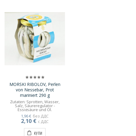
MORSKI RIBOLOV, Perlen
von Nessebar, Prot
mariniert 290 g
Zutaten: Sprotten, Wasser,
Salz, Säureregulator -
Essigsäure und Öl.
1,96 €
без ДДС
2,10 €
с ДДС
КУПИ