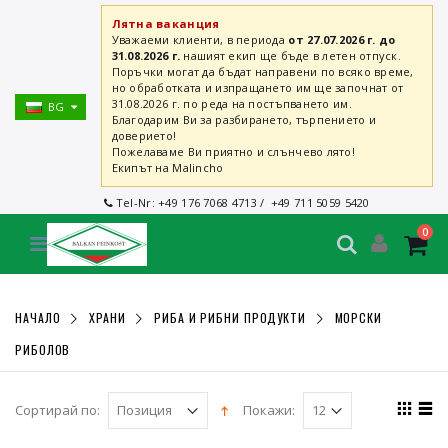
Лятна ваканция
Уважаеми клиенти, в периода
от 27.07.2026 г. до
31.08.2026 г.
нашият екип ще бъде в летен отпуск.
Поръчки могат да бъдат направени по всяко време,
но обработката и изпращането им ще започнат от
31.08.2026 г. по реда на постъпването им.
BG
Благодарим Ви за разбирането, търпението и
доверието!
Пожелаваме Ви приятно и слънчево лято!
Екипът на Malincho
Tel-Nr:
+49 176 7068 4713
/
+49 711 5059 5420
0
НАЧАЛО
ХРАНИ
РИБА И РИБНИ ПРОДУКТИ
МОРСКИ
РИБОЛОВ
Сортирай по:
Покажи: