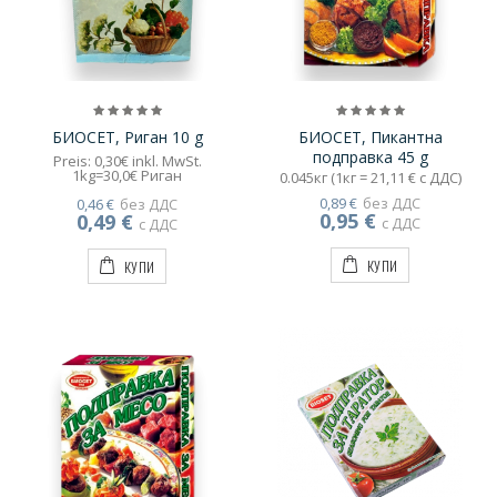
БИОСЕТ, Риган 10 g
БИОСЕТ, Пикантна
подправка 45 g
Preis: 0,30€ inkl. MwSt.
1kg=30,0€ Риган
0.045кг (1кг = 21,11 € с ДДС)
0,89 €
без ДДС
0,46 €
без ДДС
0,95 €
0,49 €
с ДДС
с ДДС
КУПИ
КУПИ