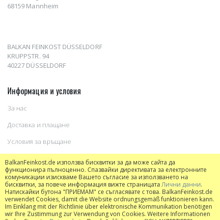
68159 Mannheim
BALKAN FEINKOST DÜSSELDORF
KRUPPSTR. 94
40227 DÜSSELDORF
Информация и условия
За нас
Доставка и плащане
Условия за връщане
Общи условия
BalkanFeinkost.de използва бисквитки за да може сайта да
функционира пълноценно. Спазвайки директивата за електронните
Информация относно бисквитки
комуникации изискваме Вашето съгласие за използването на
бисквитки, за повече информация вижте страницата
Лични данни
.
Натискайки бутона "ПРИЕМАМ" се съгласявате с това. BalkanFeinkost.de
verwendet Cookies, damit die Website ordnungsgemäß funktionieren kann.
Im Einklang mit der Richtlinie über elektronische Kommunikation benötigen
wir Ihre Zustimmung zur Verwendung von Cookies. Weitere Informationen