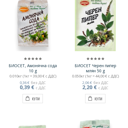
БИОСЕТ, Амонячна сода
БИОСЕТ Черен пипер
10 g
млян 50 g
0.010кг (1кг = 39,00 € с ДДС)
0.050кг (1кг = 44,00 € с ДДС)
0,36 €
без ДДС
2,06 €
без ДДС
0,39 €
2,20 €
с ДДС
с ДДС
КУПИ
КУПИ