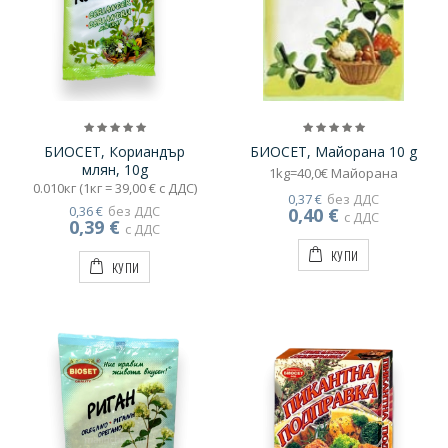
БИОСЕТ, Кориандър
БИОСЕТ, Майорана 10 g
млян, 10g
1kg=40,0€ Майорана
0.010кг (1кг = 39,00 € с ДДС)
0,37 €
без ДДС
0,36 €
без ДДС
0,40 €
с ДДС
0,39 €
с ДДС
КУПИ
КУПИ