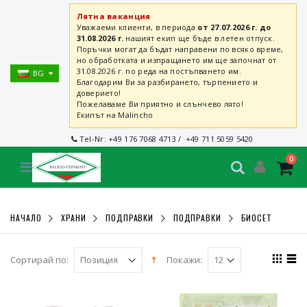
Лятна ваканция
Уважаеми клиенти, в периода
от 27.07.2026 г. до
31.08.2026 г.
нашият екип ще бъде в летен отпуск.
Поръчки могат да бъдат направени по всяко време,
но обработката и изпращането им ще започнат от
31.08.2026 г. по реда на постъпването им.
BG
Благодарим Ви за разбирането, търпението и
доверието!
Пожелаваме Ви приятно и слънчево лято!
Екипът на Malincho
Tel-Nr:
+49 176 7068 4713
/
+49 711 5059 5420
0
НАЧАЛО
ХРАНИ
ПОДПРАВКИ
ПОДПРАВКИ
БИОСЕТ
Сортирай по:
Покажи: