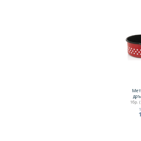
Мет
дръ
1бр. (
1