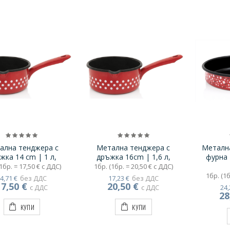
ална тенджера с
Метална тенджера с
Метална
жка 14 cm | 1 л,
дръжка 16cm | 1,6 л,
фурна 
1бр. = 17,50 € с ДДС)
1бр. (1бр. = 20,50 € с ДДС)
1бр. (1б
4,71 €
без ДДС
17,23 €
без ДДС
17,50 €
20,50 €
с ДДС
с ДДС
24,
28
КУПИ
КУПИ