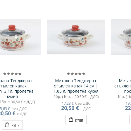
ална Тенджера с
Метална Тенджера с
Метал
стъклен капак
стъклен капак 14 см |
стъклен
m|3,1л, пролетна
1,05 л, пролетна кухня
про
кухня
1бр. (1бр. = 20,50 € с ДДС)
1бр. (1б
1бр. = 30,50 € с ДДС)
17,23 €
без ДДС
19,
20,50 €
22
5,63 €
без ДДС
с ДДС
30,50 €
с ДДС
КУПИ
КУПИ