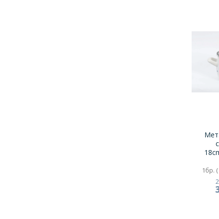
Мет
18c
1бр. (
2