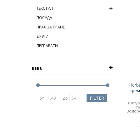
ТЕКСТИЛ
ПОСУДА
ПРАХ ЗА ПРАНЕ
ДРУГИ
ПРЕПАРАТИ
ЦЕНА
Herb
крем
от
до
натур
съд
Водоро
Парабен
инстру
ко
опако