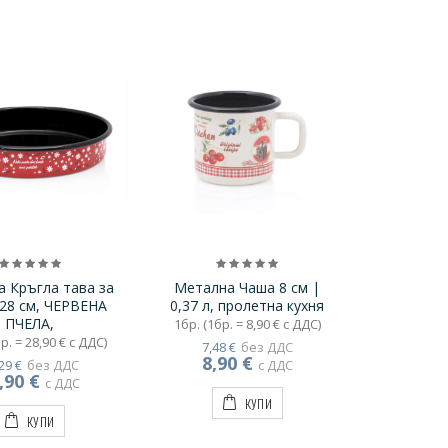
 Кръгла тава за
Метална Чаша 8 см |
28 см, ЧЕРВЕНА
0,37 л, пролетна кухня
ПЧЕЛА,
1бр. (1бр. = 8,90 € с ДДС)
р. = 28,90 € с ДДС)
7,48 €
без ДДС
8,90 €
29 €
без ДДС
с ДДС
,90 €
с ДДС
КУПИ
КУПИ