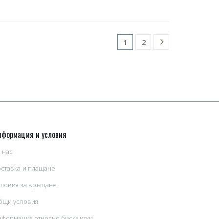
2
1
нформация и условия
 нас
оставка и плащане
словия за връщане
бщи условия
нформация относно бисквитки