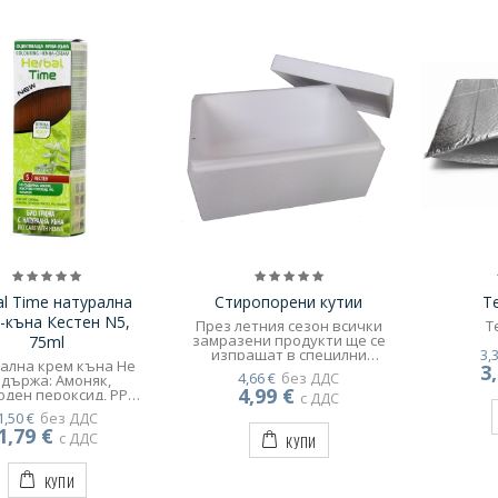
al Time натурална
Стиропорени кутии
Т
-къна Кестен N5,
През летния сезон всички
Т
замразени продукти ще се
75ml
изпращат в специлни
3,
ална крем къна Не
опаковки снабдени със
3
4,66 €
без ДДС
ържа: Амоняк,
специлни фризерни
4,99 €
ден пероксид, PPD,
пакети, които задържат
с ДДС
и, Следвайте
продуктите в добро
1,50 €
без ДДС
кциите за употреба,
състояние по време на
1,79 €
ито се намират в
с ДДС
КУПИ
транспортирането им.!
вката на продукта.
КУПИ