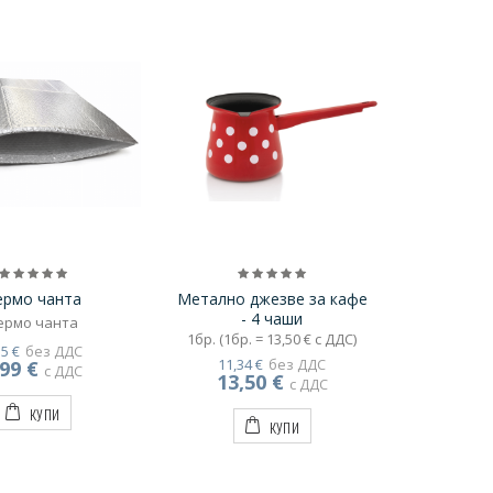
ермо чанта
Метално джезве за кафе
- 4 чаши
ермо чанта
1бр. (1бр. = 13,50 € с ДДС)
35 €
без ДДС
11,34 €
без ДДС
,99 €
с ДДС
13,50 €
с ДДС
КУПИ
КУПИ