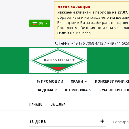
Лятна ваканция
Уважаеми клиенти, в периода
от 27.07.
обработката и изпращането им ще започ
Благодарим Ви за разбирането, търпен
BG
Пожелаваме Ви приятно и слънчево лят
Екипът на Malincho
Tel-Nr:
+49 176 7068 4713
/
+49 711 505
% ПРОМОЦИИ
ХРАНИ
КОНСЕРВИРАНИ Х
ЗА ДОМА
КОЗМЕТИКА
РУМЪНСКИ СТО
НАЧАЛО
ЗА ДОМА
ЗА ДОМА
Сортира