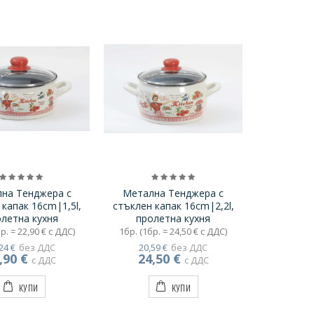
на Тенджера с
Метална Тенджера с
 капак 16cm|1,5l,
стъклен капак 16cm|2,2l,
летна кухня
пролетна кухня
р. = 22,90 € с ДДС)
1бр. (1бр. = 24,50 € с ДДС)
24 €
без ДДС
20,59 €
без ДДС
,90 €
24,50 €
с ДДС
с ДДС
КУПИ
КУПИ