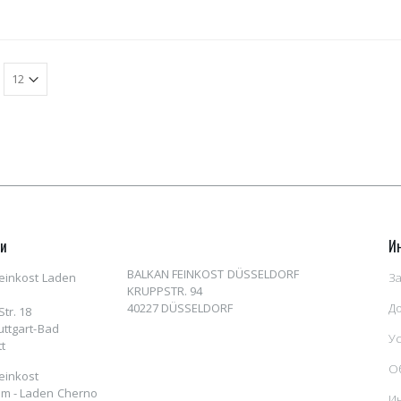
ни
И
BALKAN FEINKOST DÜSSELDORF
einkost Laden
За
KRUPPSTR. 94
40227 DÜSSELDORF
Д
tr. 18
uttgart-Bad
У
t
О
einkost
m - Laden Cherno
И