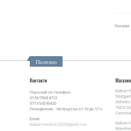
Покажи:
Полезно
Контакти
Магази
Balkan F
Поръчай по телефон:
Stuttgart
0176/7068 4713
Wilhelm S
0711/50595420
70372 St
Понеделник - Четвъртък от 10 до 17 ч
Cannstat
Email:
Balkan F
Balkan.Feinkost.2023@gmail.com
Mannhei