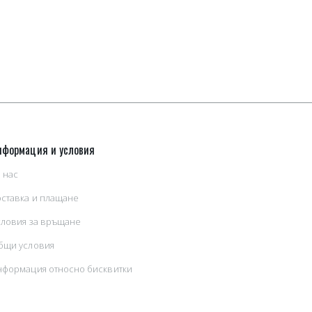
нформация и условия
 нас
оставка и плащане
словия за връщане
бщи условия
нформация относно бисквитки