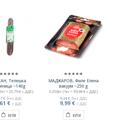
АН, Телешка
МАДЖАРОВ, Филе Елена
еница ~140g
вакуум ~250 g
1кг = 25,79 € с ДДС)
0.250кг (1кг = 39,96 € с ДДС)
37 €
без ДДС
9,34 €
без ДДС
,61 €
9,99 €
с ДДС
с ДДС
КУПИ
КУПИ