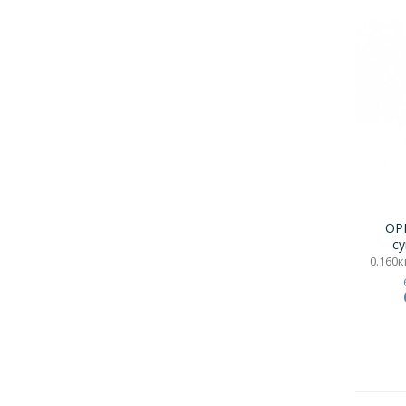
ОР
с
0.160кг