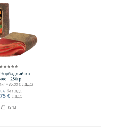
 Чорбаджийско
иле ~250гр
1кг = 35,00 € с ДДС)
18 €
без ДДС
,75 €
с ДДС
КУПИ