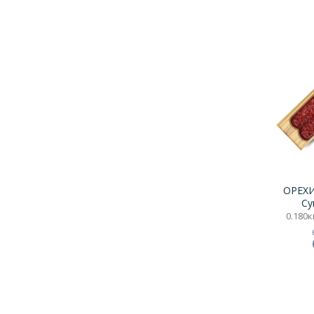
ОРЕХИ
Су
0.180кг