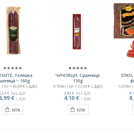
ЕХИТЕ, Телешка
ЧИЧОВЦИ, Сушеница
ЕЛКО,
ушеница ~ 160g
150g
ф
 (1кг = 43,69 € с ДДС)
0.150кг (1кг = 27,33 € с ДДС)
0.250кг (
6,53 €
без ДДС
3,83 €
без ДДС
8,
6,99 €
4,10 €
8
с ДДС
с ДДС
КУПИ
КУПИ