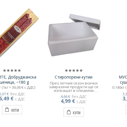
ТЕ, Добруджанскa
Стиропорени кутии
МУС
шеница, ~180 g
суш
През летния сезон всички
замразени продукти ще се
 (1кг = 36,06 € с ДДС)
0.140кг (
изпращат в специлни
6,07 €
без ДДС
3,
опаковки снабдени със
4,66 €
без ДДС
6,49 €
3
специлни фризерни
с ДДС
4,99 €
пакети, които задържат
с ДДС
продуктите в добро
състояние по време на
КУПИ
КУПИ
транспортирането им.!