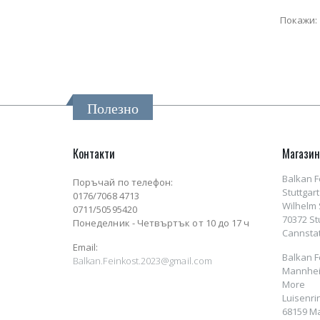
Покажи:
Полезно
Контакти
Магази
Balkan F
Поръчай по телефон:
Stuttgart
0176/7068 4713
Wilhelm S
0711/50595420
70372 St
Понеделник - Четвъртък от 10 до 17 ч
Cannstat
Email:
Balkan F
Balkan.Feinkost.2023@gmail.com
Mannhei
More
Luisenri
68159 M