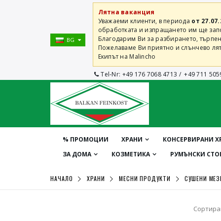
Лятна ваканция
Уважаеми клиенти, в периода
от 27.07.
обработката и изпращането им ще започ
Благодарим Ви за разбирането, търпен
BG
Пожелаваме Ви приятно и слънчево лят
Екипът на Malincho
Tel-Nr:
+49 176 7068 4713
/
+49 711 505
% ПРОМОЦИИ
ХРАНИ
КОНСЕРВИРАНИ Х
ЗА ДОМА
КОЗМЕТИКА
РУМЪНСКИ СТО
НАЧАЛО
ХРАНИ
МЕСНИ ПРОДУКТИ
СУШЕНИ МЕЗ
Сортира