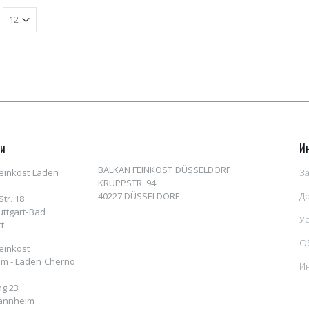
ни
И
BALKAN FEINKOST DÜSSELDORF
einkost Laden
За
KRUPPSTR. 94
40227 DÜSSELDORF
Д
tr. 18
uttgart-Bad
У
t
О
einkost
m - Laden Cherno
И
ng 23
annheim