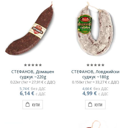
СТЕФАНОВ, Домашен
СТЕФАНОВ, Ловджийски
суджук ~220g
суджук ~180g
0.22кг (1кг = 27,91 € с ДДС)
0.150кг (1кг = 33,27 € с ДДС)
5,74 €
без ДДС
4,66 €
без ДДС
6,14 €
4,99 €
с ДДС
с ДДС
КУПИ
КУПИ