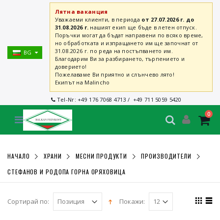
Лятна ваканция
Уважаеми клиенти, в периода
от 27.07.2026 г. до
31.08.2026 г.
нашият екип ще бъде в летен отпуск.
Поръчки могат да бъдат направени по всяко време,
но обработката и изпращането им ще започнат от
31.08.2026 г. по реда на постъпването им.
BG
Благодарим Ви за разбирането, търпението и
доверието!
Пожелаваме Ви приятно и слънчево лято!
Екипът на Malincho
Tel-Nr:
+49 176 7068 4713
/
+49 711 5059 5420
0
НАЧАЛО
ХРАНИ
МЕСНИ ПРОДУКТИ
ПРОИЗВОДИТЕЛИ
СТЕФАНОВ И РОДОПА ГОРНА ОРЯХОВИЦА
Сортирай по:
Покажи: