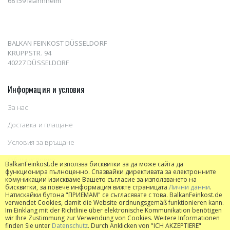
68159 Mannheim
BALKAN FEINKOST DÜSSELDORF
KRUPPSTR. 94
40227 DÜSSELDORF
Информация и условия
За нас
Доставка и плащане
Условия за връщане
Общи условия
BalkanFeinkost.de използва бисквитки за да може сайта да
функционира пълноценно. Спазвайки директивата за електронните
Информация относно бисквитки
комуникации изискваме Вашето съгласие за използването на
бисквитки, за повече информация вижте страницата
Лични данни
.
Натискайки бутона "ПРИЕМАМ" се съгласявате с това. BalkanFeinkost.de
verwendet Cookies, damit die Website ordnungsgemäß funktionieren kann.
Im Einklang mit der Richtlinie über elektronische Kommunikation benötigen
wir Ihre Zustimmung zur Verwendung von Cookies. Weitere Informationen
finden Sie unter
Datenschutz
. Durch Anklicken von "ICH AKZEPTIERE"