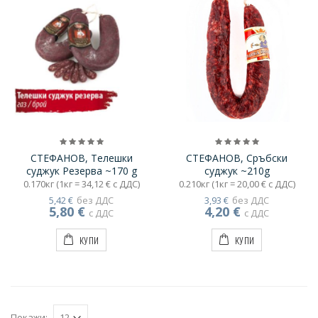
СТЕФАНОВ, Телешки
СТЕФАНОВ, Сръбски
суджук Резерва ~170 g
суджук ~210g
0.170кг (1кг = 34,12 € с ДДС)
0.210кг (1кг = 20,00 € с ДДС)
5,42 €
без ДДС
3,93 €
без ДДС
5,80 €
4,20 €
с ДДС
с ДДС
КУПИ
КУПИ
Покажи: