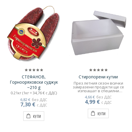
СТЕФАНОВ,
Стиропорени кутии
Горнооряховски суджук
През летния сезон всички
замразени продукти ще се
~210 g
изпращат в специлни
0.21кг (1кг = 34,76 € с ДДС)
опаковки снабдени със
4,66 €
без ДДС
специлни фризерни
6,82 €
без ДДС
4,99 €
пакети, които задържат
с ДДС
7,30 €
с ДДС
продуктите в добро
състояние по време на
КУПИ
транспортирането им.!
КУПИ