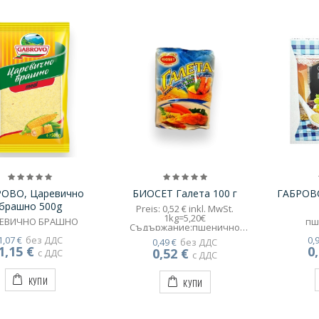
РОВО, Царевично
БИОСЕТ Галета 100 г
ГАБРОВО
брашно 500g
Preis: 0,52 € inkl. MwSt.
1kg=5,20€
ЕВИЧНО БРАШНО
пш
Съдържание:пшенично
брашно тип 500,готварска
1,07 €
без ДДС
0,
0,49 €
без ДДС
сол,хлебна
1,15 €
0
0,52 €
с ДДС
мая,слънчогледово масло
с ДДС
КУПИ
КУПИ