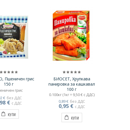
, Пшеничен грис
БИОСЕТ, Хрупкава
150 г
панировка за кашкавал
100 г
еничен грис
0.100кг (1кг = 9,50 € с ДДС)
92 €
без ДДС
0,89 €
без ДДС
,98 €
с ДДС
0,95 €
с ДДС
КУПИ
КУПИ