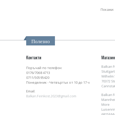
Покажи:
Полезно
Контакти
Магази
Balkan F
Поръчай по телефон:
Stuttgart
0176/7068 4713
Wilhelm S
0711/50595420
70372 St
Понеделник - Четвъртък от 10 до 17 ч
Cannstat
Email:
Balkan F
Balkan.Feinkost.2023@gmail.com
Mannhei
More
Luisenri
68159 M