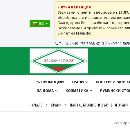
Лятна ваканция
Уважаеми клиенти, в периода
от 27.07.
обработката и изпращането им ще започ
Благодарим Ви за разбирането, търпен
BG
Пожелаваме Ви приятно и слънчево лят
Екипът на Malincho
Tel-Nr:
+49 176 7068 4713
/
+49 711 505
% ПРОМОЦИИ
ХРАНИ
КОНСЕРВИРАНИ Х
ЗА ДОМА
КОЗМЕТИКА
РУМЪНСКИ СТО
НАЧАЛО
ХРАНИ
ПАСТА, БРАШНО И ЗЪРНЕНИ ХРАНИ
Сортира