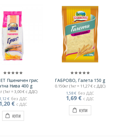
ЕТ Пшеничен грис
ГАБРОВО, Галета 150 g
атна Нива 400 g
0.150кг (1кг = 11,27 € с ДДС)
г (1кг = 3,00 € с ДДС)
1,58 €
без ДДС
1,69 €
1,12 €
без ДДС
с ДДС
1,20 €
с ДДС
КУПИ
КУПИ