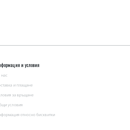
нформация и условия
 нас
оставка и плащане
словия за връщане
бщи условия
нформация относно бисквитки