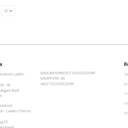
ни
И
BALKAN FEINKOST DÜSSELDORF
einkost Laden
За
KRUPPSTR. 94
40227 DÜSSELDORF
Д
tr. 18
uttgart-Bad
У
t
О
einkost
m - Laden Cherno
И
ng 23
annheim