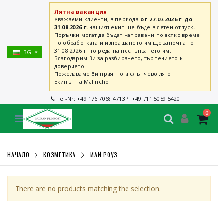
Лятна ваканция
Уважаеми клиенти, в периода
от 27.07.2026 г. до
31.08.2026 г.
нашият екип ще бъде в летен отпуск.
Поръчки могат да бъдат направени по всяко време,
но обработката и изпращането им ще започнат от
31.08.2026 г. по реда на постъпването им.
BG
Благодарим Ви за разбирането, търпението и
доверието!
Пожелаваме Ви приятно и слънчево лято!
Екипът на Malincho
Tel-Nr:
+49 176 7068 4713
/
+49 711 5059 5420
0
НАЧАЛО
КОЗМЕТИКА
МАЙ РОУЗ
There are no products matching the selection.