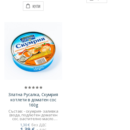
КУПИ
Златна Русалка, Скумрия
котлети в доматен сос
160g
Състав: - скумрия- заливка
(вода, подлютен доматен
сос, растително масло,
модифицирано картофено
1,30 €
без ДДС
нишесте, захар, сол,
1,39 €
подправки)
с ДДС