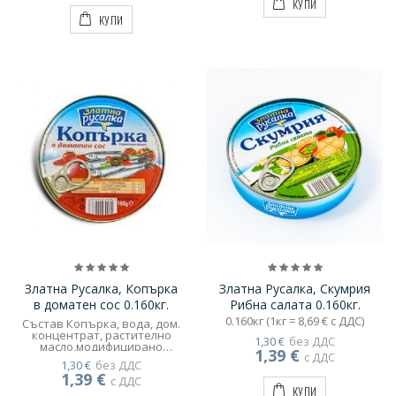
КУПИ
КУПИ
Златна Русалка, Копърка
Златна Русалка, Скумрия
в доматен сос 0.160кг.
Рибна салата 0.160кг.
0.160кг (1кг = 8,69 € с ДДС)
Състав Копърка, вода, дом.
концентрат, растително
1,30 €
без ДДС
масло,модифицирано
1,39 €
с ДДС
картофено нишесте,
1,30 €
без ДДС
подправки, сол
1,39 €
с ДДС
КУПИ