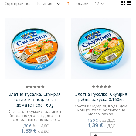
Сортирай по:
Покажи:
Златна Русалка, Скумрия
Златна Русалка, Скумрия
котлети в подлютен
рибна закуска 0.160кг.
доматен сос 160g
Състав Скумрия, вода, дом.
концентрат, растително
Състав: - скумрия- заливка
масло, захар,
(вода, подлютен доматен
модифицирано картофено
сос, растително масло,
1,30 €
без ДДС
нишесте, кисели
модифицирано картофено
1,39 €
1,30 €
без ДДС
краставички, сол
с ДДС
нишесте, захар, чили, сол)
1,39 €
с ДДС