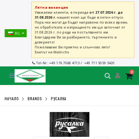
Лятна ваканция
Уважаеми клиенти, в периода
от 27.07.2026 г. до
31.08.2026 г.
нашият екип ще бъде в летен отпуск.
Поръчки могат да бъдат направени по всяко време,
но обработката и изпращането им ще започнат от
31.08.2026 г. по реда на постъпването им.
BG
Благодарим Ви за разбирането, търпението и
доверието!
Пожелаваме Ви приятно и слънчево лято!
Екипът на Malincho
Tel-Nr:
+49 176 7068 4713
/
+49 711 5059 5420
0
НАЧАЛО
BRANDS
РУСАЛКА